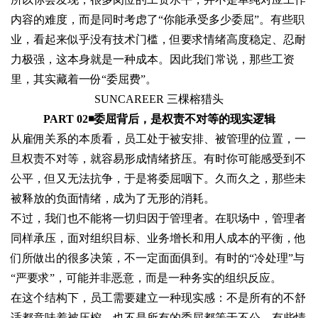
内容的难度，而是同时考虑了“你能承受多少委屈”。有些职
业，看起来似乎没有技术门槛，但要求情绪高度稳定、忍耐
力极强，这本身就是一种成本。因此我们常说，那些工资
里，其实藏着一份“委屈费”。
SUNCAREER 三棵榕猎头
PART 02◾
委屈背后，是权责不对等的现实逻辑
从雇佣关系的本质看，员工处于被安排、被管理的位置，一
旦权责不对等，就容易形成情绪挤压。有时你可能感受到不
公平，但又无法抗争，于是将委屈咽下。久而久之，那些未
被释放的负面情绪，成为了无形的消耗。
不过，我们也不能将一切归因于管理者。在职场中，管理者
同样承压，面对组织目标、业务增长和用人成本的平衡，他
们所做出的很多决策，不一定面面俱到。有时的“冷处理”与
“严要求”，可能并非恶意，而是一种务实的组织反应。
在这个结构下，员工需要建立一种现实感：不是所有的不舒
适都意味着被压榨，也不是所有的委屈都等于不公。有些情