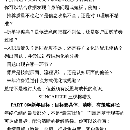
你可以结合数据发现自身的问题或短板，例如：
–
推荐质量不稳定？是信息收集不全，还是对JD理解不精
准？
–
折单率偏高？是候选意向把握不到位，还是客户面试节奏
过慢？
–
入职后流失？是匹配度不足，还是客户文化适配未评估？
列出问题，并尝试进行结构化的分析：
–
问题出现在哪一环节？
–
背后是技能层面、流程设计，还是认知层面的偏差？
–
来年准备通过什么方式优化或规避？
总结不是检讨大会，但必须有反思与成长的意识。
SUNCAREER 三棵榕猎头
PART 06◾
新年目标：目标要具体、清晰、有策略路径
年终总结的最后部分，不是“豪言壮语”，而应是
基于现实的
可达成目标，配合清晰的拆解路径。你可以这样写：
–
业绩目标（数量、金额、行业集中度、客户质量）