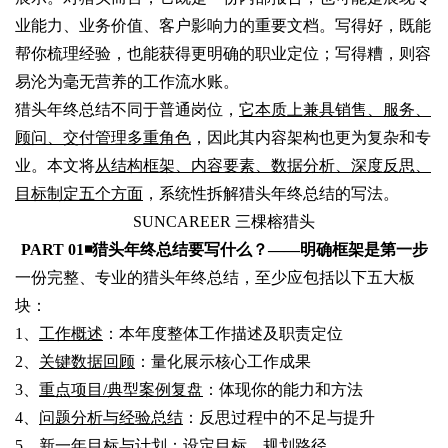
业能力、业务价值、客户影响力的重要文档。写得好，既能
帮你梳理经验，也能获得更明确的职业定位；写得糟，则容
易沦为毫无营养的工作流水账。
猎头年终总结不同于普通岗位，
它本质上兼具销售、服务、
顾问、交付管理多重角色
，因此其内容架构也更为复杂和专
业。本文将
从结构框架、内容要素、数据分析、深度反思、
目标制定五个方面
，系统性拆解猎头年终总结的写法。
SUNCAREER 三棵榕猎头
PART 01◾
猎头年终总结要写什么？——明确框架是第一步
一份完整、专业的猎头年终总结，至少应包括以下五大板
块：
1、
工作概述
：本年度整体工作描述及职责定位
2、
关键数据回顾
：量化展示核心工作成果
3、
重点项目/典型案例复盘
：体现你的能力和方法
4、
问题分析与经验总结
：反思过程中的不足与提升
5、
新一年目标与计划
：设定目标，规划路径