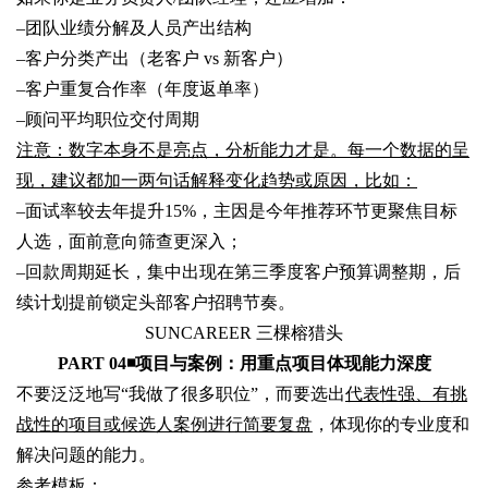
–
团队业绩分解及人员产出结构
–
客户分类产出（老客户 vs 新客户）
–
客户重复合作率（年度返单率）
–
顾问平均职位交付周期
注意：数字本身不是亮点，分析能力才是。每一个数据的呈
现，建议都加一两句话解释变化趋势或原因，比如：
–
面试率较去年提升15%，主因是今年推荐环节更聚焦目标
人选，面前意向筛查更深入；
–
回款周期延长，集中出现在第三季度客户预算调整期，后
续计划提前锁定头部客户招聘节奏。
SUNCAREER 三棵榕猎头
PART 04◾
项目与案例：用重点项目体现能力深度
不要泛泛地写“我做了很多职位”，而要选出
代表性强、有挑
战性的项目或候选人案例进行简要复盘
，体现你的专业度和
解决问题的能力。
参考模板：